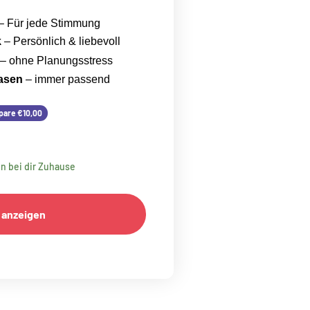
– Für jede Stimmung
k
– Persönlich & liebevoll
– ohne Planungsstress
asen
– immer passend
s
pare €10,00
en bei dir Zuhause
 anzeigen