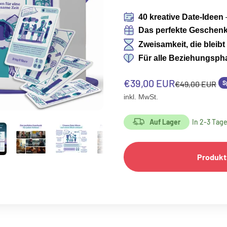
40 kreative Date-Ideen
Das perfekte Geschen
Zweisamkeit, die bleibt
Für alle Beziehungsph
Angebot
€39,00 EUR
Regulärer Prei
€49,00 EUR
S
inkl. MwSt.
Auf Lager
In 2-3 Tag
Produkt