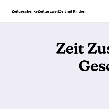
Zum Inhalt springen
Zeitgeschenke
Zeit zu zweit
Zeit mit Kindern
Zeit Z
Ges