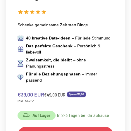
Schenke gemeinsame Zeit statt Dinge
40 kreative Date-Ideen
– Für jede Stimmung
Das perfekte Geschenk
– Persönlich &
liebevoll
Zweisamkeit, die bleibt
– ohne
Planungsstress
Für alle Beziehungsphasen
– immer
passend
Angebot
€39,00 EUR
Regulärer Preis
€49,00 EUR
Spare €10,00
inkl. MwSt.
Auf Lager
In 2-3 Tagen bei dir Zuhause