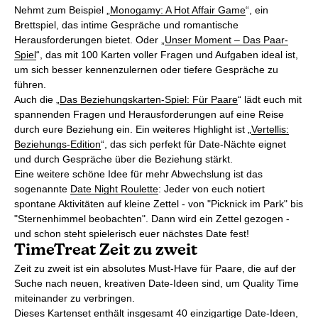
Nehmt zum Beispiel „
Monogamy: A Hot Affair Game
“, ein
Brettspiel, das intime Gespräche und romantische
Herausforderungen bietet. Oder „
Unser Moment – Das Paar-
Spiel
“, das mit 100 Karten voller Fragen und Aufgaben ideal ist,
um sich besser kennenzulernen oder tiefere Gespräche zu
führen.
Auch die „
Das Beziehungskarten-Spiel: Für Paare
“ lädt euch mit
spannenden Fragen und Herausforderungen auf eine Reise
durch eure Beziehung ein. Ein weiteres Highlight ist „
Vertellis:
Beziehungs-Edition
“, das sich perfekt für Date-Nächte eignet
und durch Gespräche über die Beziehung stärkt.
Eine weitere schöne Idee für mehr Abwechslung ist das
sogenannte
Date Night Roulette
: Jeder von euch notiert
spontane Aktivitäten auf kleine Zettel - von "Picknick im Park" bis
"Sternenhimmel beobachten". Dann wird ein Zettel gezogen -
und schon steht spielerisch euer nächstes Date fest!
TimeTreat Zeit zu zweit
Zeit zu zweit ist ein absolutes Must-Have für Paare, die auf der
Suche nach neuen, kreativen Date-Ideen sind, um Quality Time
miteinander zu verbringen.
Dieses Kartenset enthält insgesamt 40 einzigartige Date-Ideen,