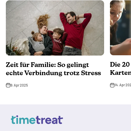
Die 20
Zeit für Familie: So gelingt
Karten
echte Verbindung trotz Stress
14. Apr 20
9. Apr 2025