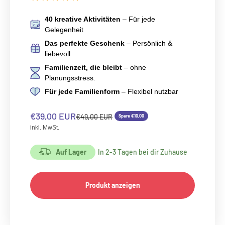
40 kreative Aktivitäten
– Für jede
Gelegenheit
Das perfekte Geschenk
– Persönlich &
liebevoll
Familienzeit, die bleibt
– ohne
Planungsstress.
Für jede Familienform
– Flexibel nutzbar
Angebot
€39,00 EUR
Regulärer Preis
€49,00 EUR
Spare €10,00
inkl. MwSt.
Auf Lager
In 2-3 Tagen bei dir Zuhause
Produkt anzeigen