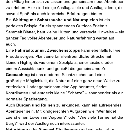
den Alltag hinter sich zu lassen und gemeinsam neue Abenteuer
zu erleben. Hier sind einige Ausflugsziele und Ausflugsideen, die
sowohl Spaß als auch lehrreiche Erfahrungen bieten:
Ein
Waldtag mit Schatzsuche und Naturspielen
ist ein
perfektes Beispiel für ein spannendes Outdoor-Erlebnis.
Sammelt Blätter, baut kleine Hütten und versteckt Hinweise – ein
ganzer Tag voller Abenteuer und Naturerfahrung wartet auf
euch.
Eine
Fahrradtour mit Zwischenstopps
kann ebenfalls für viel
Freude sorgen. Plant eine familienfreundliche Strecke mit
kleinen Highlights wie einem Spielplatz, einer Eisdiele oder
einem Aussichtspunkt und genießt die gemeinsame Zeit.
Geocaching
ist das moderne Schatzsuchen und eine
großartige Möglichkeit, die Natur auf eine ganz neue Weise zu
entdecken. Ladet gemeinsam eine App herunter, findet
Koordinaten und entdeckt kleine “Schätze” – spannender als ein
normaler Spaziergang.
Auch
Burgen und Ruinen
zu erkunden, kann ein aufregendes
Abenteuer sein. Mit kindgerechten Aufgaben wie “Wer findet
zuerst einen Löwen im Wappen?” oder “Wie viele Türme hat die
Burg?” wird der Ausflug noch interessanter.
Naturbingo
oder
Sammel-Challenges
sind einfache, aber