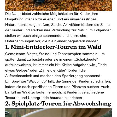
Die Natur bietet zahlreiche Möglichkeiten für Kinder, ihre
Umgebung intensiv zu erleben und ein unvergessliches
Naturerlebnis zu genießen. Solche Aktivitäten fördern die Sinne
der Kinder und stärken ihre Verbindung zur Natur. Im Folgenden
stellen wir euch einige spannende und lehrreiche
Unternehmungen vor, die Kleinkinder begeistern werden:
1. Mini-Entdecker-Touren im Wald
Gemeinsam Blätter, Steine und Tannenzapfen sammeln, um
später damit zu basteln oder sie in einem „Schatzbeutel“
aufzubewahren, ist immer ein Hit. Kleine Aufgaben wie „Finde
etwas Gelbes“ oder „Zähle die Käfer“ fördern die
Aufmerksamkeit und machen den Spaziergang spannend.
Ein Spiel wie "Waldbingo" hilft, die Sinne der Kinder zu schärfen,
indem sie nach spezifischen Tieren und Pflanzen suchen. Auch
barfuß im Wald zu laufen, ermöglicht Kindern, verschiedene
Texturen und Untergründe hautnah zu erleben.
2. Spielplatz-Touren für Abwechslung