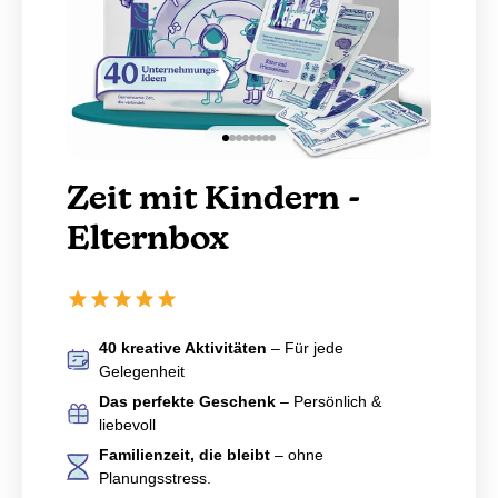
Gehe zu Element 1
Gehe zu Element 2
Gehe zu Element 3
Gehe zu Element 4
Gehe zu Element 5
Gehe zu Element 6
Gehe zu Element 7
Gehe zu Element 8
Zeit mit Kindern -
Elternbox
40 kreative Aktivitäten
– Für jede
Gelegenheit
Das perfekte Geschenk
– Persönlich &
liebevoll
Familienzeit, die bleibt
– ohne
Planungsstress.