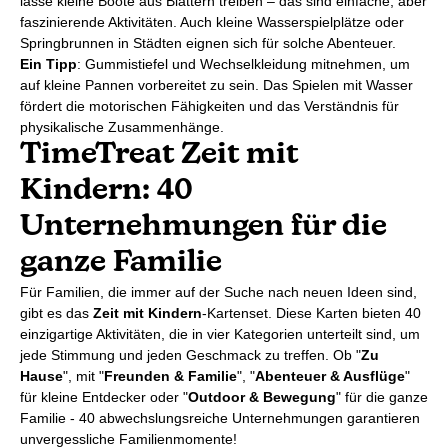
lasse kleine Boote aus Blättern treiben – das sind einfache, aber
faszinierende Aktivitäten. Auch kleine Wasserspielplätze oder
Springbrunnen in Städten eignen sich für solche Abenteuer.
Ein Tipp
: Gummistiefel und Wechselkleidung mitnehmen, um
auf kleine Pannen vorbereitet zu sein. Das Spielen mit Wasser
fördert die motorischen Fähigkeiten und das Verständnis für
physikalische Zusammenhänge.
TimeTreat Zeit mit
Kindern: 40
Unternehmungen für die
ganze Familie
Für Familien, die immer auf der Suche nach neuen Ideen sind,
gibt es das
Zeit mit Kindern
-Kartenset. Diese Karten bieten 40
einzigartige Aktivitäten, die in vier Kategorien unterteilt sind, um
jede Stimmung und jeden Geschmack zu treffen. Ob "
Zu
Hause
", mit "
Freunden & Familie
", "
Abenteuer & Ausflüge
"
für kleine Entdecker oder "
Outdoor & Bewegung
" für die ganze
Familie - 40 abwechslungsreiche Unternehmungen garantieren
unvergessliche Familienmomente!