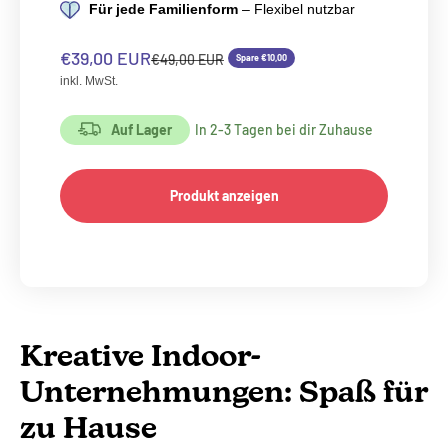
Für jede Familienform
– Flexibel nutzbar
Angebot
€39,00 EUR
Regulärer Preis
€49,00 EUR
Spare €10,00
inkl. MwSt.
Auf Lager
In 2-3 Tagen bei dir Zuhause
Produkt anzeigen
Kreative Indoor-
Unternehmungen: Spaß für
zu Hause