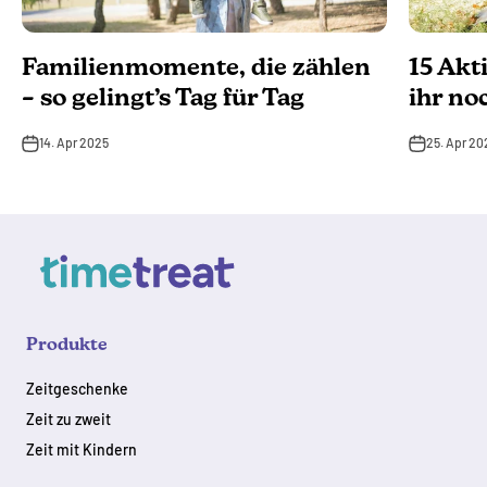
Familienmomente, die zählen
15 Akt
– so gelingt’s Tag für Tag
ihr no
14. Apr 2025
25. Apr 20
Produkte
Zeitgeschenke
Zeit zu zweit
Zeit mit Kindern