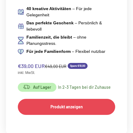
40 kreative Aktivitäten
– Für jede
Gelegenheit
Das perfekte Geschenk
– Persönlich &
liebevoll
Familienzeit, die bleibt
– ohne
Planungsstress.
Für jede Familienform
– Flexibel nutzbar
Angebot
€39,00 EUR
Regulärer Preis
€49,00 EUR
Spare €10,00
inkl. MwSt.
Auf Lager
In 2-3 Tagen bei dir Zuhause
Produkt anzeigen